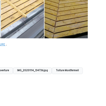
TURE
.
verture
IMG_20201114_134736.jpg
Toiture Montfermeil