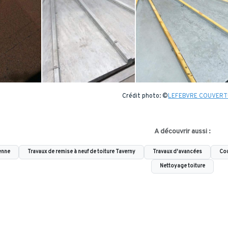
Crédit photo: ©
LEFEBVRE COUVER
A découvrir aussi :
enne
Travaux de remise à neuf de toiture Taverny
Travaux d'avancées
Cou
Nettoyage toiture